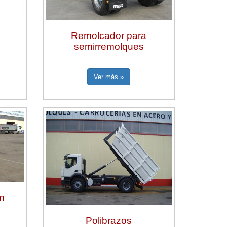
Remolcador para
semirremolques
Ver más »
en
s
Polibrazos