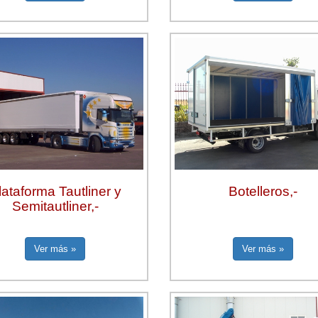
Botelleros,-
lataforma Tautliner y
Semitautliner,-
Ver más »
Ver más »