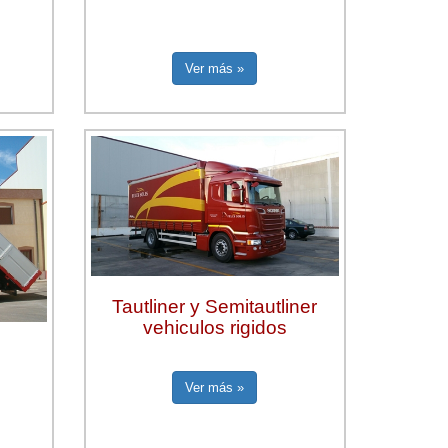
Ver más »
Tautliner y Semitautliner
vehiculos rigidos
s
Ver más »