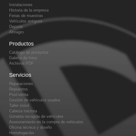
Instalaciones
Historia de la empresa
Ferias de muestras
Vehículos antiguos
Deporte
Almagro
Productos
Catálogo de productos
Galería de fotos
Archivos PDF
Servicios
Reparaciones
Repuestos
Post-venta
Gestión de vehículos usados
Taller móvil
Cabeza tractora
Góndola recogida de vehículos
Asesoramiento en la compra de vehículos
Oficina técnica y diseño
Homologación